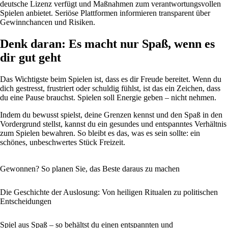
deutsche Lizenz verfügt und Maßnahmen zum verantwortungsvollen
Spielen anbietet. Seriöse Plattformen informieren transparent über
Gewinnchancen und Risiken.
Denk daran: Es macht nur Spaß, wenn es
dir gut geht
Das Wichtigste beim Spielen ist, dass es dir Freude bereitet. Wenn du
dich gestresst, frustriert oder schuldig fühlst, ist das ein Zeichen, dass
du eine Pause brauchst. Spielen soll Energie geben – nicht nehmen.
Indem du bewusst spielst, deine Grenzen kennst und den Spaß in den
Vordergrund stellst, kannst du ein gesundes und entspanntes Verhältnis
zum Spielen bewahren. So bleibt es das, was es sein sollte: ein
schönes, unbeschwertes Stück Freizeit.
Gewonnen? So planen Sie, das Beste daraus zu machen
Die Geschichte der Auslosung: Von heiligen Ritualen zu politischen
Entscheidungen
Spiel aus Spaß – so behältst du einen entspannten und