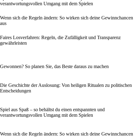
verantwortungsvollen Umgang mit dem Spielen
Wenn sich die Regeln ändern: So wirken sich deine Gewinnchancen
aus
Faires Losverfahren: Regeln, die Zufälligkeit und Transparenz
gewährleisten
Gewonnen? So planen Sie, das Beste daraus zu machen
Die Geschichte der Auslosung: Von heiligen Ritualen zu politischen
Entscheidungen
Spiel aus Spaß – so behältst du einen entspannten und
verantwortungsvollen Umgang mit dem Spielen
Wenn sich die Regeln ändern: So wirken sich deine Gewinnchancen