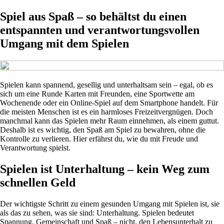
Spiel aus Spaß – so behältst du einen
entspannten und verantwortungsvollen
Umgang mit dem Spielen
Spielen kann spannend, gesellig und unterhaltsam sein – egal, ob es
sich um eine Runde Karten mit Freunden, eine Sportwette am
Wochenende oder ein Online-Spiel auf dem Smartphone handelt. Für
die meisten Menschen ist es ein harmloses Freizeitvergnügen. Doch
manchmal kann das Spielen mehr Raum einnehmen, als einem guttut.
Deshalb ist es wichtig, den Spaß am Spiel zu bewahren, ohne die
Kontrolle zu verlieren. Hier erfährst du, wie du mit Freude und
Verantwortung spielst.
Spielen ist Unterhaltung – kein Weg zum
schnellen Geld
Der wichtigste Schritt zu einem gesunden Umgang mit Spielen ist, sie
als das zu sehen, was sie sind: Unterhaltung. Spielen bedeutet
Spannung, Gemeinschaft und Spaß – nicht, den Lebensunterhalt zu