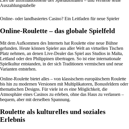
Lies die Informationsseite des Spielautomaten – und verstehe seine
Auszahlungstabelle
Online- oder landbasiertes Casino? Ein Leitfaden für neue Spieler
Online-Roulette – das globale Spielfeld
Mit dem Aufkommen des Internets hat Roulette eine neue Bühne
gefunden. Heute können Spieler aus aller Welt an virtuellen Tischen
Platz nehmen, an denen Live-Dealer das Spiel aus Studios in Malta,
Lettland oder den Philippinen übertragen. So ist eine internationale
Spielkultur entstanden, in der sich Traditionen vermischen und neue
Varianten entstehen.
Online-Roulette bietet alles – von klassischem europäischem Roulette
bis hin zu modernen Versionen mit Multiplikatoren, Bonusfeldern oder
thematischen Designs. Für viele ist es eine Möglichkeit, die
Atmosphäre eines Casinos zu erleben, ohne das Haus zu verlassen –
bequem, aber mit derselben Spannung.
Roulette als kulturelles und soziales
Erlebnis