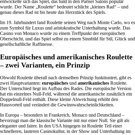
entwickelte sich das Spiel, das bald in den Pariser Salons populär
wurde. Der Name „Roulette“ bedeutet schlicht „kleines Rad“ – und
genau dieses Rad ist bis heute das Herzstück des Spiels.
Im 19. Jahrhundert fand Roulette seinen Weg nach Monte Carlo, wo es
zum Symbol für Luxus und aristokratische Unterhaltung wurde. Das
Casino von Monaco wurde zu einem Treffpunkt der europäischen
Oberschicht, und das Spiel selbst zu einem Sinnbild für Stil, Glück und
gesellschaftliche Raffinesse.
Europäisches und amerikanisches Roulette
– zwei Varianten, ein Prinzip
Obwohl Roulette überall nach demselben Prinzip funktioniert, gibt es
zwei Hauptvarianten:
europäisches
und
amerikanisches
Roulette.
Der Unterschied liegt im Aufbau des Rades. Die europäische Version
hat ein einzelnes Null-Feld, während die amerikanische zusätzlich ein
Doppelnull-Feld enthält. Diese kleine Abweichung erhöht den
Hausvorteil und verändert die Gewinnwahrscheinlichkeiten.
In Europa – besonders in Frankreich, Monaco und Deutschland –
bevorzugt man die klassische Variante mit nur einer Null. Sie gilt als
eleganter und fairer. In den USA hingegen ist Roulette Teil einer
schnelleren, lauteren Casinokultur, in der Show und Unterhaltung im