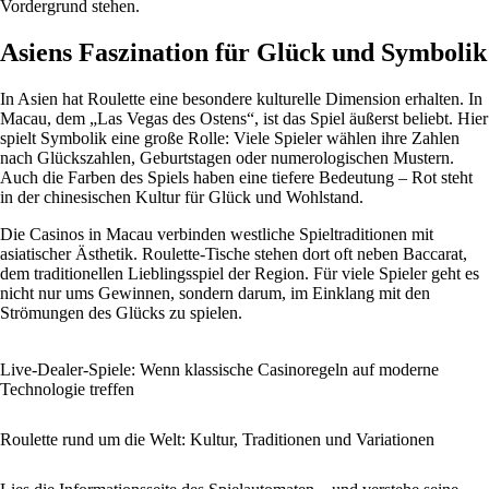
Vordergrund stehen.
Asiens Faszination für Glück und Symbolik
In Asien hat Roulette eine besondere kulturelle Dimension erhalten. In
Macau, dem „Las Vegas des Ostens“, ist das Spiel äußerst beliebt. Hier
spielt Symbolik eine große Rolle: Viele Spieler wählen ihre Zahlen
nach Glückszahlen, Geburtstagen oder numerologischen Mustern.
Auch die Farben des Spiels haben eine tiefere Bedeutung – Rot steht
in der chinesischen Kultur für Glück und Wohlstand.
Die Casinos in Macau verbinden westliche Spieltraditionen mit
asiatischer Ästhetik. Roulette-Tische stehen dort oft neben Baccarat,
dem traditionellen Lieblingsspiel der Region. Für viele Spieler geht es
nicht nur ums Gewinnen, sondern darum, im Einklang mit den
Strömungen des Glücks zu spielen.
Live-Dealer-Spiele: Wenn klassische Casinoregeln auf moderne
Technologie treffen
Roulette rund um die Welt: Kultur, Traditionen und Variationen