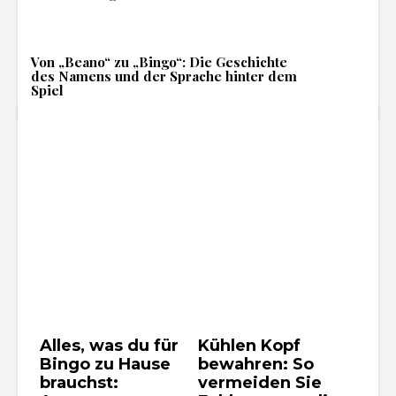
Von „Beano“ zu „Bingo“: Die Geschichte
des Namens und der Sprache hinter dem
Spiel
Alles, was du für
Kühlen Kopf
Bingo zu Hause
bewahren: So
brauchst:
vermeiden Sie