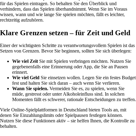
für das Spielen eintragen. So behalten Sie den Überblick und
verhindern, dass das Spielen überhandnimmt. Wenn Sie im Voraus
wissen, wann und wie lange Sie spielen möchten, fällt es leichter,
rechtzeitig aufzuhören.
Klare Grenzen setzen – für Zeit und Geld
Einer der wichtigsten Schritte zu verantwortungsvollem Spielen ist das
Setzen von Grenzen. Bevor Sie beginnen, sollten Sie sich überlegen:
Wie viel Zeit
Sie mit Spielen verbringen möchten. Nutzen Sie
gegebenenfalls eine Erinnerung oder App, die Sie an Pausen
erinnert.
Wie viel Geld
Sie einsetzen wollen. Legen Sie ein festes Budget
fest und halten Sie sich daran – auch wenn Sie verlieren.
Wann Sie spielen.
Vermeiden Sie es, zu spielen, wenn Sie
müde, gestresst oder unter Alkoholeinfluss sind. In solchen
Momenten fällt es schwerer, rationale Entscheidungen zu treffen.
Viele Online-Spielplattformen in Deutschland bieten Tools an, mit
denen Sie Einzahlungslimits oder Spielpausen festlegen können.
Nutzen Sie diese Funktionen aktiv – sie helfen Ihnen, die Kontrolle zu
behalten.