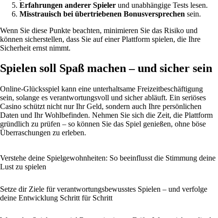
Erfahrungen anderer Spieler
und unabhängige Tests lesen.
Misstrauisch bei übertriebenen Bonusversprechen
sein.
Wenn Sie diese Punkte beachten, minimieren Sie das Risiko und
können sicherstellen, dass Sie auf einer Plattform spielen, die Ihre
Sicherheit ernst nimmt.
Spielen soll Spaß machen – und sicher sein
Online-Glücksspiel kann eine unterhaltsame Freizeitbeschäftigung
sein, solange es verantwortungsvoll und sicher abläuft. Ein seriöses
Casino schützt nicht nur Ihr Geld, sondern auch Ihre persönlichen
Daten und Ihr Wohlbefinden. Nehmen Sie sich die Zeit, die Plattform
gründlich zu prüfen – so können Sie das Spiel genießen, ohne böse
Überraschungen zu erleben.
Verstehe deine Spielgewohnheiten: So beeinflusst die Stimmung deine
Lust zu spielen
Setze dir Ziele für verantwortungsbewusstes Spielen – und verfolge
deine Entwicklung Schritt für Schritt