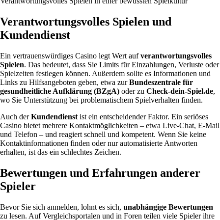
Verantwortungsvolles Spielen in einer bewussten Spielkultur
Verantwortungsvolles Spielen und
Kundendienst
Ein vertrauenswürdiges Casino legt Wert auf
verantwortungsvolles
Spielen
. Das bedeutet, dass Sie Limits für Einzahlungen, Verluste oder
Spielzeiten festlegen können. Außerdem sollte es Informationen und
Links zu Hilfsangeboten geben, etwa zur
Bundeszentrale für
gesundheitliche Aufklärung (BZgA)
oder zu
Check-dein-Spiel.de
,
wo Sie Unterstützung bei problematischem Spielverhalten finden.
Auch der
Kundendienst
ist ein entscheidender Faktor. Ein seriöses
Casino bietet mehrere Kontaktmöglichkeiten – etwa Live-Chat, E-Mail
und Telefon – und reagiert schnell und kompetent. Wenn Sie keine
Kontaktinformationen finden oder nur automatisierte Antworten
erhalten, ist das ein schlechtes Zeichen.
Bewertungen und Erfahrungen anderer
Spieler
Bevor Sie sich anmelden, lohnt es sich,
unabhängige Bewertungen
zu lesen. Auf Vergleichsportalen und in Foren teilen viele Spieler ihre