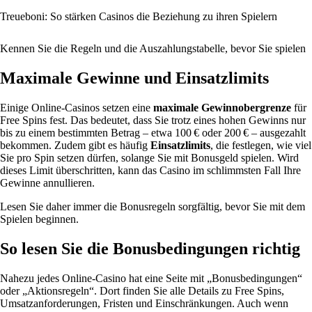
Treueboni: So stärken Casinos die Beziehung zu ihren Spielern
Kennen Sie die Regeln und die Auszahlungstabelle, bevor Sie spielen
Maximale Gewinne und Einsatzlimits
Einige Online-Casinos setzen eine
maximale Gewinnobergrenze
für
Free Spins fest. Das bedeutet, dass Sie trotz eines hohen Gewinns nur
bis zu einem bestimmten Betrag – etwa 100 € oder 200 € – ausgezahlt
bekommen. Zudem gibt es häufig
Einsatzlimits
, die festlegen, wie viel
Sie pro Spin setzen dürfen, solange Sie mit Bonusgeld spielen. Wird
dieses Limit überschritten, kann das Casino im schlimmsten Fall Ihre
Gewinne annullieren.
Lesen Sie daher immer die Bonusregeln sorgfältig, bevor Sie mit dem
Spielen beginnen.
So lesen Sie die Bonusbedingungen richtig
Nahezu jedes Online-Casino hat eine Seite mit „Bonusbedingungen“
oder „Aktionsregeln“. Dort finden Sie alle Details zu Free Spins,
Umsatzanforderungen, Fristen und Einschränkungen. Auch wenn