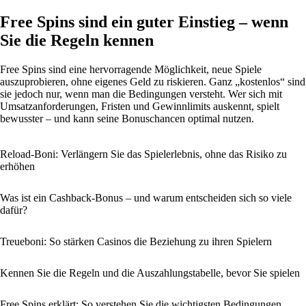
Free Spins sind ein guter Einstieg – wenn
Sie die Regeln kennen
Free Spins sind eine hervorragende Möglichkeit, neue Spiele
auszuprobieren, ohne eigenes Geld zu riskieren. Ganz „kostenlos“ sind
sie jedoch nur, wenn man die Bedingungen versteht. Wer sich mit
Umsatzanforderungen, Fristen und Gewinnlimits auskennt, spielt
bewusster – und kann seine Bonuschancen optimal nutzen.
Reload-Boni: Verlängern Sie das Spielerlebnis, ohne das Risiko zu
erhöhen
Was ist ein Cashback-Bonus – und warum entscheiden sich so viele
dafür?
Treueboni: So stärken Casinos die Beziehung zu ihren Spielern
Kennen Sie die Regeln und die Auszahlungstabelle, bevor Sie spielen
Free Spins erklärt: So verstehen Sie die wichtigsten Bedingungen