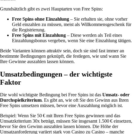
Grundsätzlich gibt es zwei Hauptarten von Free Spins:
Free Spins ohne Einzahlung
– Sie erhalten sie, ohne vorher
Geld einzahlen zu müssen, meist als Willkommensgeschenk für
die Registrierung.
Free Spins mit Einzahlung
– Diese werden als Teil eines
Einzahlungsbonus vergeben, wenn Sie eine Einzahlung tätigen.
Beide Varianten können attraktiv sein, doch sie sind fast immer an
bestimmte Bedingungen geknüpft, die festlegen, wie und wann Sie
Ihre Gewinne auszahlen lassen können.
Umsatzbedingungen – der wichtigste
Faktor
Die wohl wichtigste Bedingung bei Free Spins ist das
Umsatz- oder
Durchspielkriterium
. Es gibt an, wie oft Sie den Gewinn aus Ihren
Free Spins umsetzen müssen, bevor eine Auszahlung möglich ist.
Beispiel: Wenn Sie 50 € mit Ihren Free Spins gewinnen und das
Umsatzkriterium 30x beträgt, müssen Sie insgesamt 1.500 € einsetzen,
bevor Sie den Gewinn auszahlen lassen können. Die Höhe der
Umsatzanforderung variiert stark von Casino zu Casino – manche